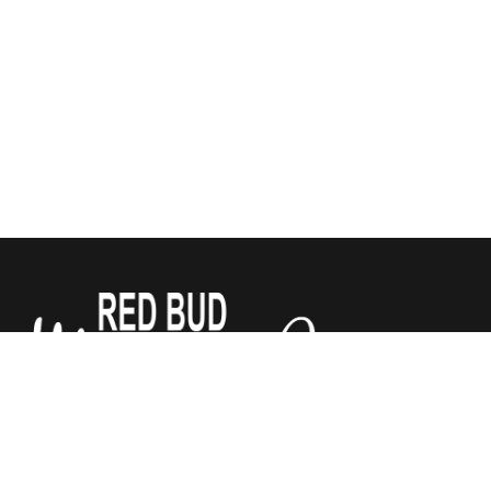
We sell Tempur-Pedic, Sealy and Stearns & Foster
Mattresses for a third of what the other stores do. All